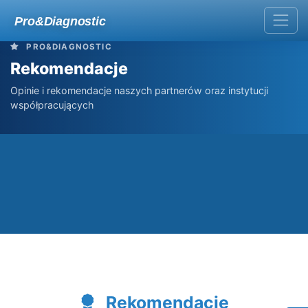
Skip
Pro&Diagnostic
to
content
PRO&DIAGNOSTIC
Rekomendacje
Opinie i rekomendacje naszych partnerów oraz instytucji
współpracujących
Rekomendacje