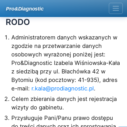
Skip
Pro&Diagnostic
to
content
RODO
Administratorem danych wskazanych w
zgodzie na przetwarzanie danych
osobowych wyrażonej poniżej jest:
Pro&Diagnostic Izabela Wiśniowska-Kała
z siedzibą przy ul. Błachówka 42 w
Bytomiu (kod pocztowy: 41-935), adres
e-mail:
r.kala@prodiagnostic.pl
.
Celem zbierania danych jest rejestracja
wizyty do gabinetu.
Przysługuje Pani/Panu prawo dostępu
do treści danych oraz ich sprostowania,